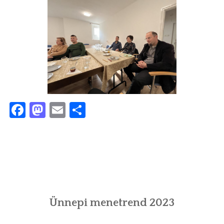
Facebook
Mastodon
Email
Ossza
meg
Ünnepi menetrend 2023