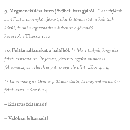
10
9, Megmenekülést Isten jövőbeli haragjától.
és várjátok
az ő Fiát a mennyből, Jézust, akit feltámasztott a halottak
közül, és aki megszabadít minket az eljövendő
haragtól.
1Thessz 1:10
14
10, Feltámadásunkat a halálból.
Mert tudjuk, hogy aki
feltámasztotta az Úr Jézust, Jézussal együtt minket is
feltámaszt, és veletek együtt maga elé állít.
2Kor 4:14;
14
Isten pedig az Urat is feltámasztotta, és erejével minket is
feltámaszt.
1Kor 6:14
– Krisztus feltámadt!
– Valóban feltámadt!