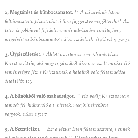
30
2, Megtérést és bűnbocsánatot.
A mi atyáink Istene
31
feltámasztotta Jézust, akit ti fára függesztve megöltetek.
Az
Isten őt jobbjával fejedelemmé és üdvözítővé emelte, hogy
megtérést és bűnbocsánatot adjon Izráelnek.
ApCsel 5:30-31
3
3, Újjászületést.
Áldott az Isten és a mi Urunk Jézus
Krisztus Atyja, aki nagy irgalmából újonnan szült minket élő
reménységre Jézus Krisztusnak a halálból való feltámadása
által
1Pét 1:3
17
4, A bűnökből való szabadságot.
Ha pedig Krisztus nem
támadt fel, hiábavaló a ti hitetek, még bűneitekben
vagytok.
1Kor 15:17
32
5, A Szentlelket.
Ezt a Jézust Isten feltámasztotta, s ennek
33