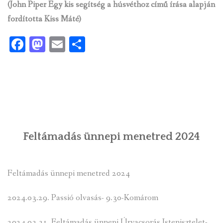
(John Piper Egy kis segítség a húsvéthoz című írása alapján
fordította Kiss Máté)
Facebook
Mastodon
Email
Ossza
meg
Feltámadás ünnepi menetred 2024
Feltámadás ünnepi menetred 2024
2024.03.29. Passió olvasás- 9.30-Komárom
2024.03.31. Feltámadás ünnepi Úrvacsorás Istenisztelet-