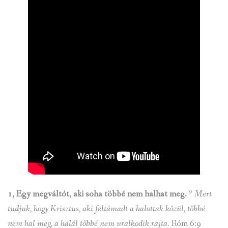
9
1, Egy megváltót, aki soha többé nem halhat meg.
Mert
tudjuk, hogy Krisztus, aki feltámadt a halottak közül, többé
nem hal meg, a halál többé nem uralkodik rajta.
Róm 6:9