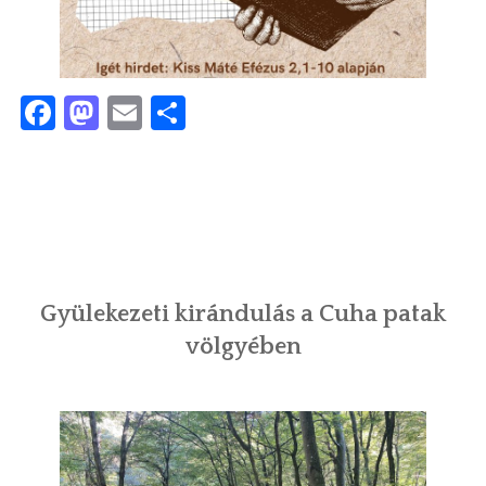
Facebook
Mastodon
Email
Ossza
meg
Gyülekezeti kirándulás a Cuha patak
völgyében