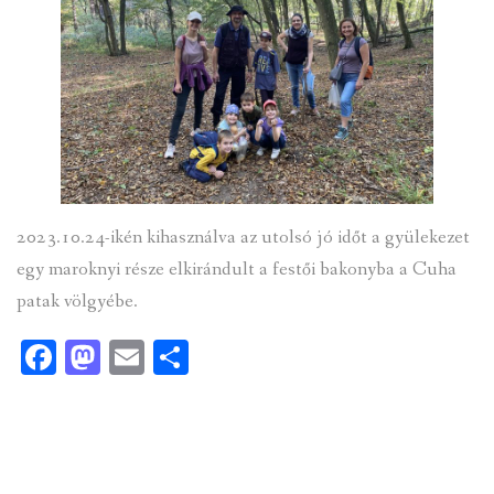
2023.10.24-ikén kihasználva az utolsó jó időt a gyülekezet
egy maroknyi része elkirándult a festői bakonyba a Cuha
patak völgyébe.
Facebook
Mastodon
Email
Ossza
meg