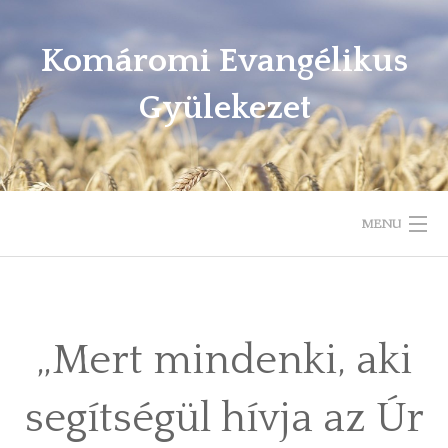
Komáromi Evangélikus
Gyülekezet
MENU
ELÉRHETŐSÉGEK, KAPCSOLAT
ISTENTISZTELETI REND
„Mert mindenki, aki
HÉTKÖZI ALKALMAINK
segítségül hívja az Úr
IGEHIRDETÉSEK