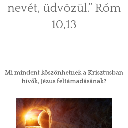
nevét, üdvözül.” Róm
KEZDŐLAP
10,13
Mi mindent köszönhetnek a Krisztusban
hívők, Jézus feltámadásának?