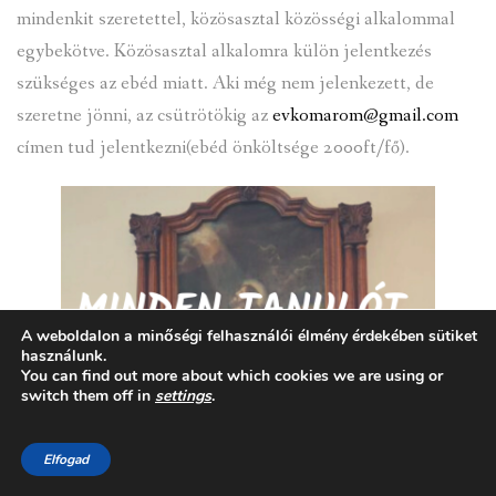
mindenkit szeretettel, közösasztal közösségi alkalommal
egybekötve. Közösasztal alkalomra külön jelentkezés
szükséges az ebéd miatt. Aki még nem jelenkezett, de
szeretne jönni, az csütrötökig az
evkomarom@gmail.com
címen tud jelentkezni(ebéd önköltsége 2000ft/fő).
A weboldalon a minőségi felhasználói élmény érdekében sütiket
használunk.
You can find out more about which cookies we are using or
switch them off in
settings
.
Elfogad