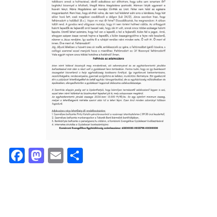
Facebook
Mastodon
Email
Ossza
meg