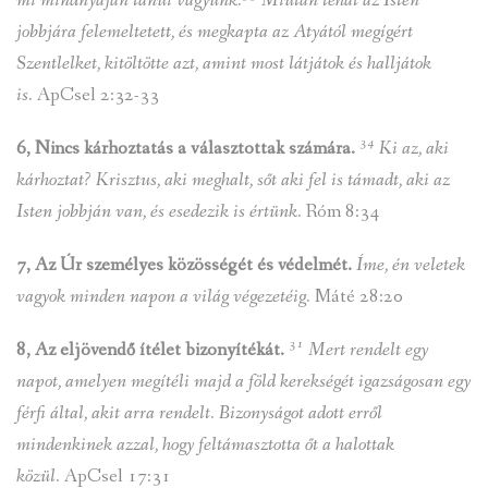
mi mindnyájan tanúi vagyunk.
Miután tehát az Isten
jobbjára felemeltetett, és megkapta az Atyától megígért
Szentlelket, kitöltötte azt, amint most látjátok és halljátok
is.
ApCsel 2:32-33
34
6, Nincs kárhoztatás a választottak számára.
Ki az, aki
kárhoztat? Krisztus, aki meghalt, sőt aki fel is támadt, aki az
Isten jobbján van, és esedezik is értünk.
Róm 8:34
7, Az Úr személyes közösségét és védelmét.
Íme, én veletek
vagyok minden napon a világ végezetéig.
Máté 28:20
31
8, Az eljövendő ítélet bizonyítékát.
Mert rendelt egy
napot, amelyen megítéli majd a föld kerekségét igazságosan egy
férfi által, akit arra rendelt. Bizonyságot adott erről
mindenkinek azzal, hogy feltámasztotta őt a halottak
közül.
ApCsel 17:31