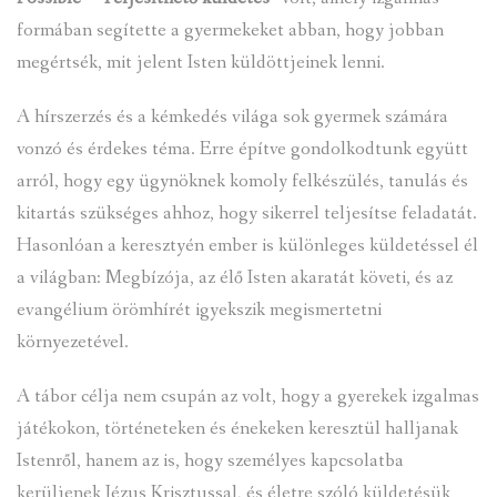
formában segítette a gyermekeket abban, hogy jobban
megértsék, mit jelent Isten küldöttjeinek lenni.
A hírszerzés és a kémkedés világa sok gyermek számára
vonzó és érdekes téma. Erre építve gondolkodtunk együtt
arról, hogy egy ügynöknek komoly felkészülés, tanulás és
kitartás szükséges ahhoz, hogy sikerrel teljesítse feladatát.
Hasonlóan a keresztyén ember is különleges küldetéssel él
a világban: Megbízója, az élő Isten akaratát követi, és az
evangélium örömhírét igyekszik megismertetni
környezetével.
A tábor célja nem csupán az volt, hogy a gyerekek izgalmas
játékokon, történeteken és énekeken keresztül halljanak
Istenről, hanem az is, hogy személyes kapcsolatba
kerüljenek Jézus Krisztussal, és életre szóló küldetésük