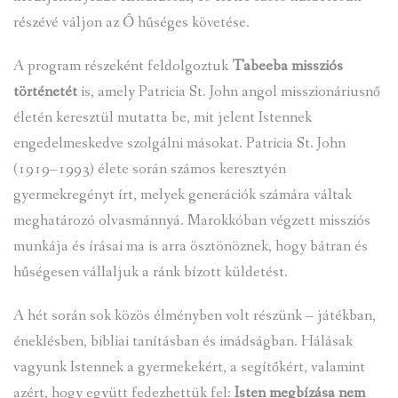
részévé váljon az Ő hűséges követése.
A program részeként feldolgoztuk
Tabeeba missziós
történetét
is, amely Patricia St. John angol misszionáriusnő
életén keresztül mutatta be, mit jelent Istennek
engedelmeskedve szolgálni másokat. Patricia St. John
(1919–1993) élete során számos keresztyén
gyermekregényt írt, melyek generációk számára váltak
meghatározó olvasmánnyá. Marokkóban végzett missziós
munkája és írásai ma is arra ösztönöznek, hogy bátran és
hűségesen vállaljuk a ránk bízott küldetést.
A hét során sok közös élményben volt részünk – játékban,
éneklésben, bibliai tanításban és imádságban. Hálásak
vagyunk Istennek a gyermekekért, a segítőkért, valamint
azért, hogy együtt fedezhettük fel:
Isten megbízása nem