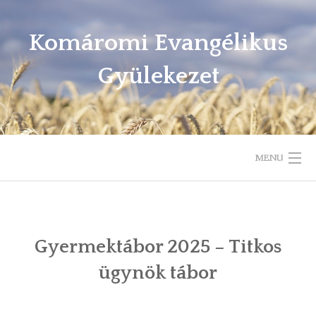
Komáromi Evangélikus
Gyülekezet
MENU
ELÉRHETŐSÉGEK, KAPCSOLAT
ISTENTISZTELETI REND
Gyermektábor 2025 – Titkos
ügynök tábor
HÉTKÖZI ALKALMAINK
IGEHIRDETÉSEK