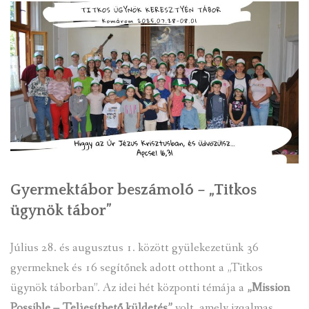
KEZDŐLAP
Gyermektábor beszámoló – „Titkos
ügynök tábor”
Július 28. és augusztus 1. között gyülekezetünk 36
gyermeknek és 16 segítőnek adott otthont a „Titkos
ügynök táborban”. Az idei hét központi témája a
„Mission
Possible – Teljesíthető küldetés”
volt, amely izgalmas