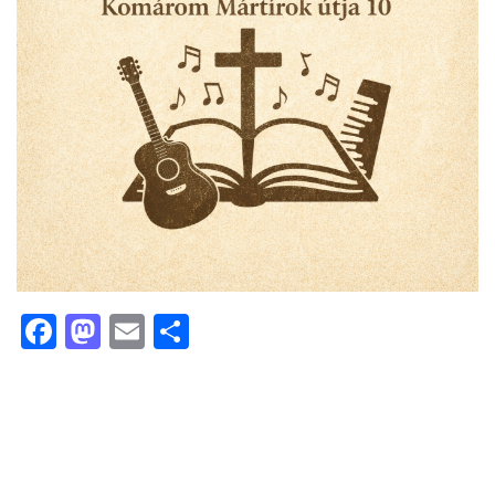
Facebook
Mastodon
Email
Ossza
meg