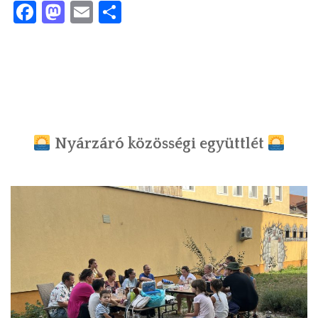
Facebook
Mastodon
Email
Ossza
meg
Nyárzáró közösségi együttlét