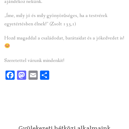
ajándékoz nekünk.
„Íme, mily jó és mily gyönyörűséges, ha a testvérek
egyetértésben élnek!” (Zsolt 133,1)
Hozd magaddal a családodat, barátaidat és a jókedvedet is!
Szeretettel várunk mindenkit!
Facebook
Mastodon
Email
Ossza
meg
Gyülekezeti hétközi alkalmaink