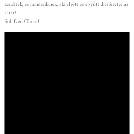
zenéltek, és mindenkinek, aki eljött és együtt dicsőítette az
Urat!
Soli Deo Gloria!