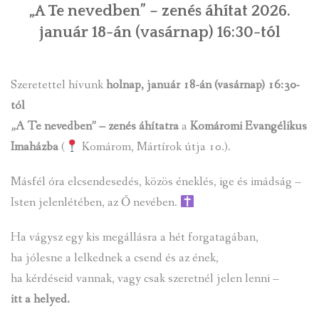
„A Te nevedben” – zenés áhítat 2026.
január 18-án (vasárnap) 16:30-tól
Szeretettel hívunk
holnap, január 18-án (vasárnap) 16:30-
tól
„A Te nevedben” – zenés áhítatra
a
Komáromi Evangélikus
Imaházba
(
Komárom, Mártírok útja 10.).
Másfél óra elcsendesedés, közös éneklés, ige és imádság –
Isten jelenlétében, az Ő nevében.
Ha vágysz egy kis megállásra a hét forgatagában,
ha jólesne a lelkednek a csend és az ének,
ha kérdéseid vannak, vagy csak szeretnél jelen lenni –
itt a helyed.