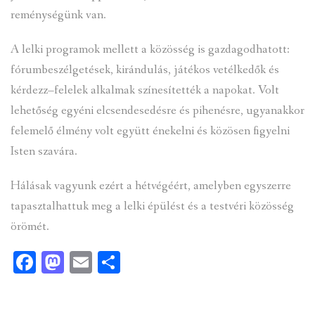
reménységünk van.
A lelki programok mellett a közösség is gazdagodhatott:
fórumbeszélgetések, kirándulás, játékos vetélkedők és
kérdezz–felelek alkalmak színesítették a napokat. Volt
lehetőség egyéni elcsendesedésre és pihenésre, ugyanakkor
felemelő élmény volt együtt énekelni és közösen figyelni
Isten szavára.
Hálásak vagyunk ezért a hétvégéért, amelyben egyszerre
tapasztalhattuk meg a lelki épülést és a testvéri közösség
örömét.
Facebook
Mastodon
Email
Ossza
meg