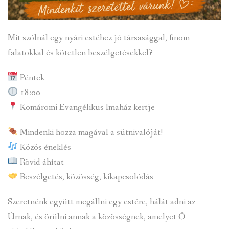
Mit szólnál egy nyári estéhez jó társasággal, finom
falatokkal és kötetlen beszélgetésekkel?
Péntek
18:00
Komáromi Evangélikus Imaház kertje
Mindenki hozza magával a sütnivalóját!
Közös éneklés
Rövid áhítat
Beszélgetés, közösség, kikapcsolódás
Szeretnénk együtt megállni egy estére, hálát adni az
Úrnak, és örülni annak a közösségnek, amelyet Ő