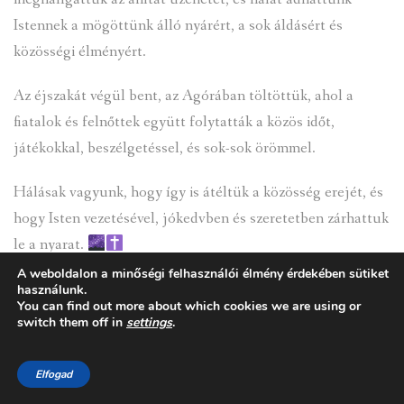
Istennek a mögöttünk álló nyárért, a sok áldásért és
közösségi élményért.
Az éjszakát végül bent, az Agórában töltöttük, ahol a
fiatalok és felnőttek együtt folytatták a közös időt,
játékokkal, beszélgetéssel, és sok-sok örömmel.
Hálásak vagyunk, hogy így is átéltük a közösség erejét, és
hogy Isten vezetésével, jókedvben és szeretetben zárhattuk
le a nyarat.
A weboldalon a minőségi felhasználói élmény érdekében sütiket
Facebook
Mastodon
Email
Ossza
használunk.
You can find out more about which cookies we are using or
meg
switch them off in
settings
.
Elfogad