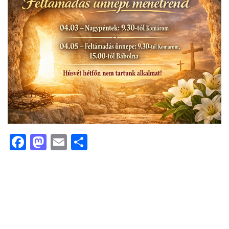
Facebook
Mastodon
Email
Ossza
meg