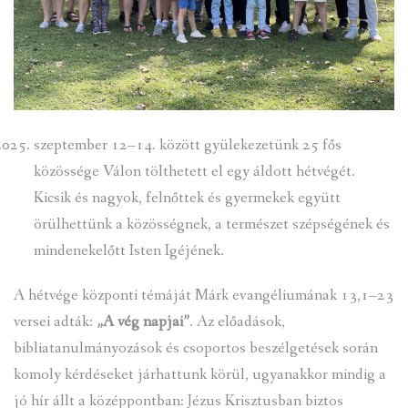
szeptember 12–14. között gyülekezetünk 25 fős
közössége Válon tölthetett el egy áldott hétvégét.
Kicsik és nagyok, felnőttek és gyermekek együtt
örülhettünk a közösségnek, a természet szépségének és
mindenekelőtt Isten Igéjének.
A hétvége központi témáját Márk evangéliumának 13,1–23
versei adták:
„A vég napjai”
. Az előadások,
bibliatanulmányozások és csoportos beszélgetések során
komoly kérdéseket járhattunk körül, ugyanakkor mindig a
jó hír állt a középpontban: Jézus Krisztusban biztos