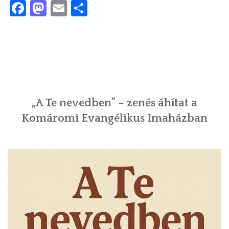
Facebook
Mastodon
Email
Ossza
meg
„A Te nevedben” – zenés áhítat a
Komáromi Evangélikus Imaházban