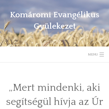
Komáromi Evangélikus
Gyülekezet
MENU
ELÉRHETŐSÉGEK, KAPCSOLAT
ISTENTISZTELETI REND
„Mert mindenki, aki
HÉTKÖZI ALKALMAINK
segítségül hívja az Úr
IGEHIRDETÉSEK