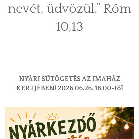
nevét, üdvözül.” Róm
KEZDŐLAP
10,13
NYÁRI SÜTÖGETÉS AZ IMAHÁZ
KERTJÉBEN! 2026.06.26. 18.00-tól