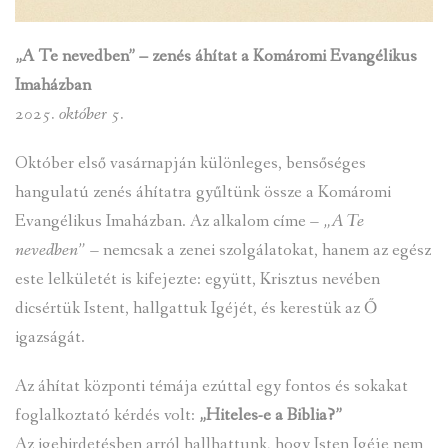
„A Te nevedben” – zenés áhítat a Komáromi Evangélikus
Imaházban
2025. október 5.
Október első vasárnapján különleges, bensőséges
hangulatú zenés áhítatra gyűltünk össze a Komáromi
Evangélikus Imaházban. Az alkalom címe –
„A Te
nevedben”
– nemcsak a zenei szolgálatokat, hanem az egész
este lelkületét is kifejezte: együtt, Krisztus nevében
dicsértük Istent, hallgattuk Igéjét, és kerestük az Ő
igazságát.
Az áhítat központi témája ezúttal egy fontos és sokakat
foglalkoztató kérdés volt:
„Hiteles-e a Biblia?”
Az igehirdetésben arról hallhattunk, hogy Isten Igéje nem