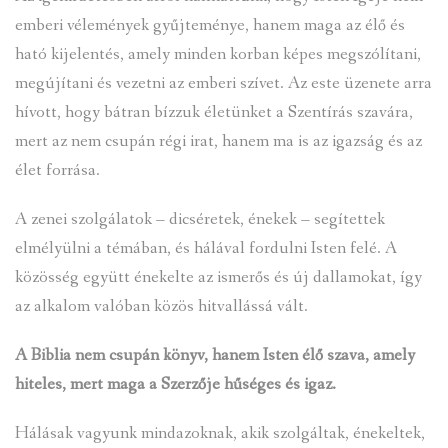
emberi vélemények gyűjteménye, hanem maga az élő és
ható kijelentés, amely minden korban képes megszólítani,
megújítani és vezetni az emberi szívet. Az este üzenete arra
hívott, hogy bátran bízzuk életünket a Szentírás szavára,
mert az nem csupán régi irat, hanem ma is az igazság és az
élet forrása.
A zenei szolgálatok – dicséretek, énekek – segítettek
elmélyülni a témában, és hálával fordulni Isten felé. A
közösség együtt énekelte az ismerős és új dallamokat, így
az alkalom valóban közös hitvallássá vált.
A Biblia nem csupán könyv, hanem Isten élő szava, amely
hiteles, mert maga a Szerzője hűséges és igaz.
Hálásak vagyunk mindazoknak, akik szolgáltak, énekeltek,