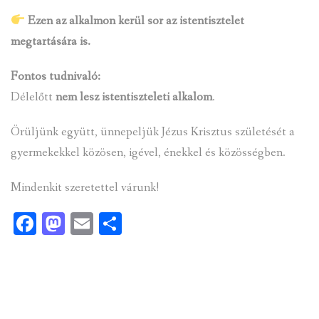
Ezen az alkalmon kerül sor az istentisztelet
megtartására is.
Fontos tudnivaló:
Délelőtt
nem lesz istentiszteleti alkalom
.
Örüljünk együtt, ünnepeljük Jézus Krisztus születését a
gyermekekkel közösen, igével, énekkel és közösségben.
Mindenkit szeretettel várunk!
Facebook
Mastodon
Email
Ossza
meg