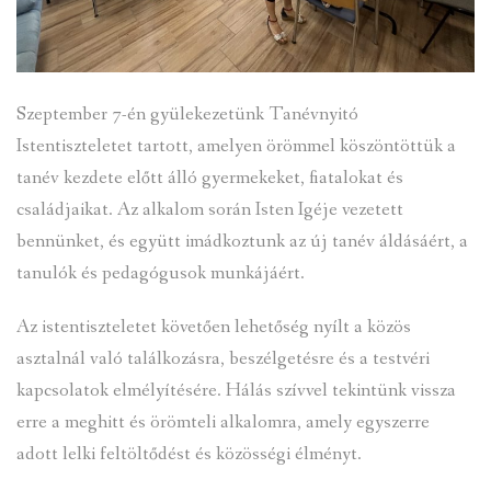
Szeptember 7-én gyülekezetünk Tanévnyitó
Istentiszteletet tartott, amelyen örömmel köszöntöttük a
tanév kezdete előtt álló gyermekeket, fiatalokat és
családjaikat. Az alkalom során Isten Igéje vezetett
bennünket, és együtt imádkoztunk az új tanév áldásáért, a
tanulók és pedagógusok munkájáért.
Az istentiszteletet követően lehetőség nyílt a közös
asztalnál való találkozásra, beszélgetésre és a testvéri
kapcsolatok elmélyítésére. Hálás szívvel tekintünk vissza
erre a meghitt és örömteli alkalomra, amely egyszerre
adott lelki feltöltődést és közösségi élményt.