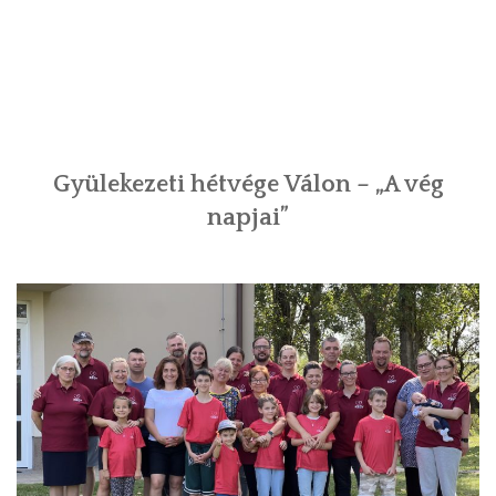
meg
Gyülekezeti hétvége Válon – „A vég
napjai”