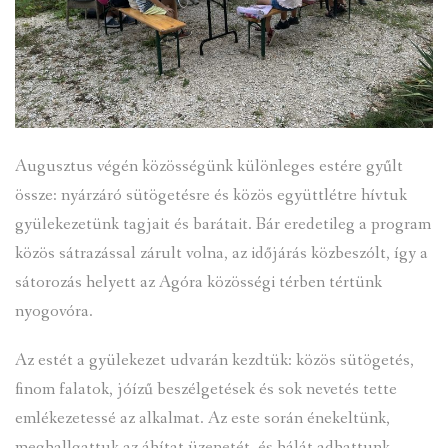
Augusztus végén közösségünk különleges estére gyűlt
össze: nyárzáró sütögetésre és közös együttlétre hívtuk
gyülekezetünk tagjait és barátait. Bár eredetileg a program
közös sátrazással zárult volna, az időjárás közbeszólt, így a
sátorozás helyett az Agóra közösségi térben tértünk
nyogovóra.
Az estét a gyülekezet udvarán kezdtük: közös sütögetés,
finom falatok, jóízű beszélgetések és sok nevetés tette
emlékezetessé az alkalmat. Az este során énekeltünk,
meghallgattuk az áhítat üzenetét, és hálát adhattunk