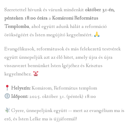
Szeretettel hívunk és várunk mindenkit
október 31-én,
pénteken 18:00 órára
a
Komáromi Református
Templomba
, ahol együtt adunk hálát a reformáció
örökségéért és Isten megújító kegyelméért.
Evangélikusok, reformátusok és más felekezetű testvérek
együtt ünnepeljük azt az élő hitet, amely újra és újra
visszavezet bennünket Isten Igéjéhez és Krisztus
kegyelméhez.
Helyszín:
Komárom, Református templom
Időpont:
2025. október 31. (péntek) 18:00
Gyere, ünnepeljünk együtt — mert az evangélium ma is
erő, és Isten Lelke ma is újjáformál!