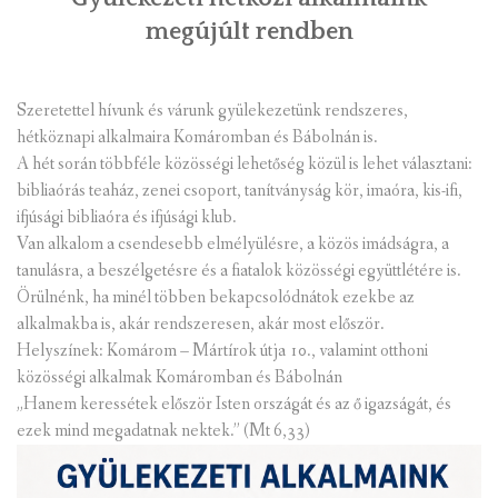
megújúlt rendben
Szeretettel hívunk és várunk gyülekezetünk rendszeres,
hétköznapi alkalmaira Komáromban és Bábolnán is.
A hét során többféle közösségi lehetőség közül is lehet választani:
bibliaórás teaház, zenei csoport, tanítványság kör, imaóra, kis-ifi,
ifjúsági bibliaóra és ifjúsági klub.
Van alkalom a csendesebb elmélyülésre, a közös imádságra, a
tanulásra, a beszélgetésre és a fiatalok közösségi együttlétére is.
Örülnénk, ha minél többen bekapcsolódnátok ezekbe az
alkalmakba is, akár rendszeresen, akár most először.
Helyszínek: Komárom – Mártírok útja 10., valamint otthoni
közösségi alkalmak Komáromban és Bábolnán
„Hanem keressétek először Isten országát és az ő igazságát, és
ezek mind megadatnak nektek.” (Mt 6,33)